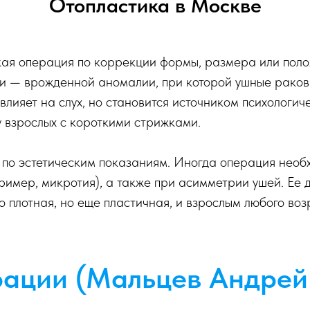
Отопластика в Москве
кая операция по коррекции формы, размера или пол
сти — врожденной аномалии, при которой ушные рако
 влияет на слух, но становится источником психологи
у взрослых с короткими стрижками.
 по эстетическим показаниям. Иногда операция необх
мер, микротия), а также при асимметрии ушей. Ее де
о плотная, но еще пластичная, и взрослым любого во
рации (Мальцев Андрей