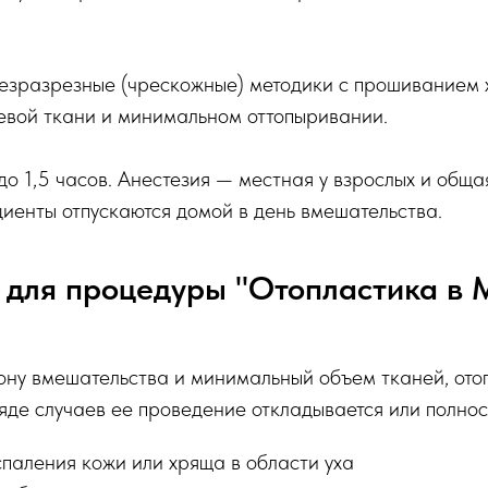
безразрезные (чрескожные) методики с прошиванием
евой ткани и минимальном оттопыривании.
о 1,5 часов. Анестезия — местная у взрослых и общая
циенты отпускаются домой в день вмешательства.
 для процедуры "Отопластика в 
ону вмешательства и минимальный объем тканей, ото
яде случаев ее проведение откладывается или полнос
спаления кожи или хряща в области уха