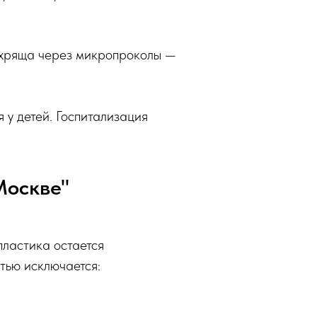
 хряща через микропроколы —
 у детей. Госпитализация
Москве"
пластика остается
тью исключается: