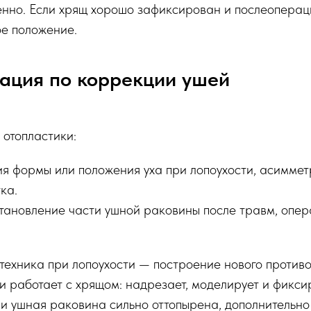
ненно. Если хрящ хорошо зафиксирован и послеопера
ое положение.
ация по коррекции ушей
 отопластики:
я формы или положения уха при лопоухости, асиммет
ка.
тановление части ушной раковины после травм, опе
ехника при лопоухости — построение нового противо
 и работает с хрящом: надрезает, моделирует и фикси
и ушная раковина сильно оттопырена, дополнительно