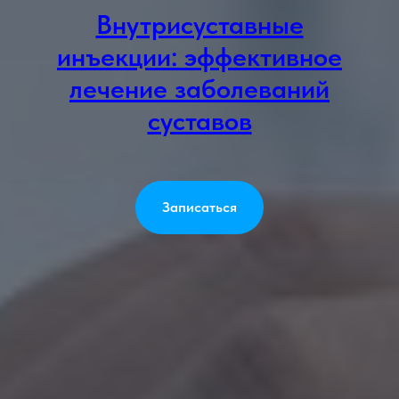
Внутрисуставные
инъекции: эффективное
лечение заболеваний
суставов
Записаться