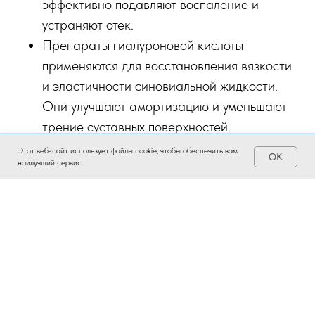
эффективно подавляют воспаление и
устраняют отек.
Препараты гиалуроновой кислоты
применяются для восстановления вязкости
и эластичности синовиальной жидкости.
Они улучшают амортизацию и уменьшают
трение суставных поверхностей.
Препараты на основе гиалуроновой
Этот веб-сайт использует файлы cookie, чтобы обеспечить вам
OK
наилучший сервис
кислоты вводят при артрозах.
Главная
Записаться
Позвонить
Стоимость
Контакты
Регенеративные препараты способствуют
восстановлению хрящевой ткани,
стимулируя рост новых клеток и улучшая
обмен веществ в пораженной области.
Такие препараты применяются для лечения
повреждений хряща и дегенеративных
изменений суставов.