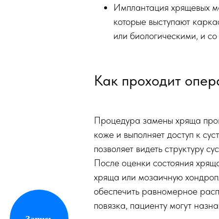
Имплантация хрящевых ма
которые выступают каркас
или биологическими, и с
Как проходит опер
Процедура замены хряща пров
коже и выполняет доступ к су
позволяет видеть структуру су
После оценки состояния хрящ
хряща или мозаичную хондропл
обеспечить равномерное расп
повязка, пациенту могут назн
Запись