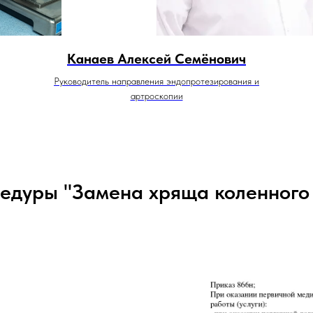
Канаев Алексей Семёнович
Руководитель направления эндопротезирования и
артроскопии
едуры "Замена хряща коленного 