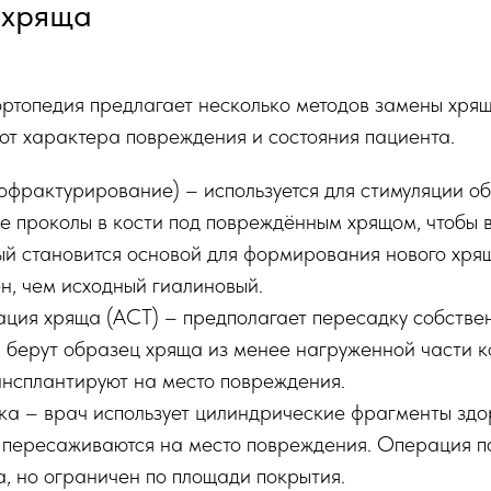
 хряща
ртопедия предлагает несколько методов замены хрящ
от характера повреждения и состояния пациента.
рактурирование) – используется для стимуляции об
е проколы в кости под повреждённым хрящом, чтобы в
рый становится основой для формирования нового хр
н, чем исходный гиалиновый.
ация хряща (ACT) – предполагает пересадку собстве
 берут образец хряща из менее нагруженной части к
ансплантируют на место повреждения.
а – врач использует цилиндрические фрагменты здор
е пересаживаются на место повреждения. Операция п
, но ограничен по площади покрытия.