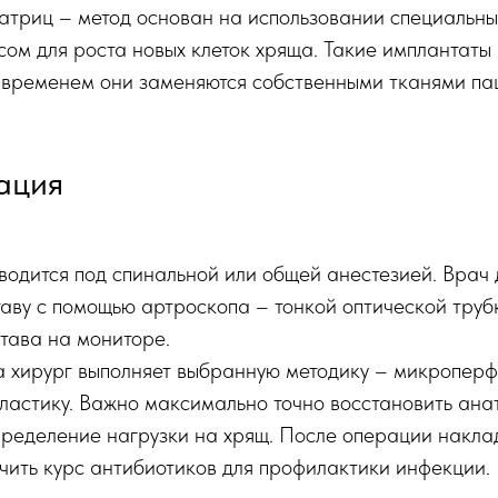
триц – метод основан на использовании специальны
ом для роста новых клеток хряща. Такие имплантаты 
о временем они заменяются собственными тканями па
ация
одится под спинальной или общей анестезией. Врач 
ставу с помощью артроскопа – тонкой оптической труб
става на мониторе.
а хирург выполняет выбранную методику – микропер
астику. Важно максимально точно восстановить анат
ределение нагрузки на хрящ. После операции накла
ачить курс антибиотиков для профилактики инфекции.