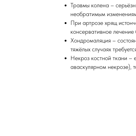
Травмы колена – серьёзн
необратимым изменениям.
При артрозе хрящ истонча
консервативное лечение 
Хондромаляция – состоян
тяжёлых случаях требуетс
Некроз костной ткани – е
аваскулярном некрозе), т