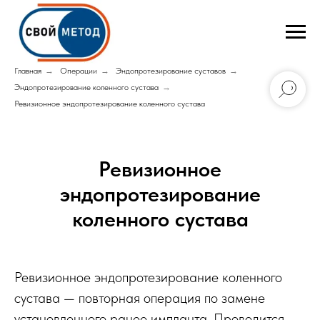
Главная
→
Операции
→
Эндопротезирование суставов
→
Эндопротезирование коленного сустава
→
Ревизионное эндопротезирование коленного сустава
Ревизионное
эндопротезирование
коленного сустава
Ревизионное эндопротезирование коленного
сустава — повторная операция по замене
установленного ранее импланта. Проводится,