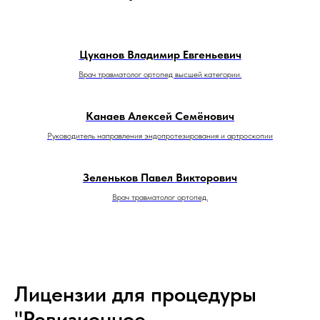
Цуканов Владимир Евгеньевич
Врач травматолог ортопед высшей категории.
Канаев Алексей Семёнович
Руководитель направления эндопротезирования и артроскопии
Зеленьков Павел Викторович
Врач травматолог ортопед.
Лицензии для процедуры
"Ревизионное