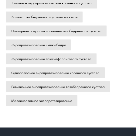
Тотальное эндопротезирование коленного сустава
Замена тазобедренного сустава по квоте
Повторная операция по замене тазобедренного сустава
Эндопротезирование шейки бедра
Эндопротезирование плюснефалангового сустава
Однополюсное эндопротезирование коленного сустава
Ревизионное эндопротезирование тазобедренного сустава
Малоинвазивное эндопротезирование