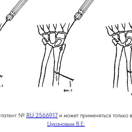
т патент №
RU 2566917
и может применяться только 
Цукановым В.Е.