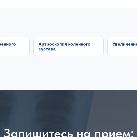
ренного
Артроскопия коленного
Увеличени
сустава
Запишитесь на прием: