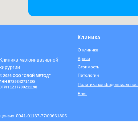
Клиника
О клинике
Врачи
Клиника малоинвазивной
Стоимость
хирургии
Патологии
© 2026 ООО "СВОЙ МЕТОД"
ИНН 9729342714ЗG
Политика конфиденциальнос
ОГРН 1237700211198
Блог
цензия Л041-01137-77/00661805