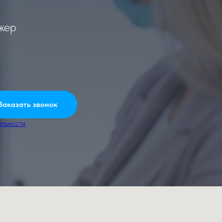
джер
Заказать звонок
альности