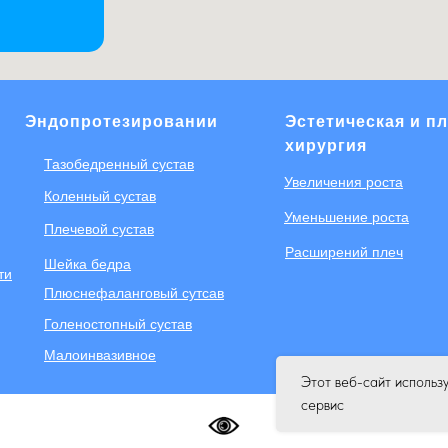
Эндопротезировании
Эстетическая и п
хирургия
Тазобедренный сустав
Увеличения роста
Коленный сустав
Уменьшение роста
Плечевой сустав
Расширений плеч
Шейка бедра
ти
Плюснефаланговый сутсав
Голеностопный сустав
Малоинвазивное
Этот веб-сайт использ
сервис