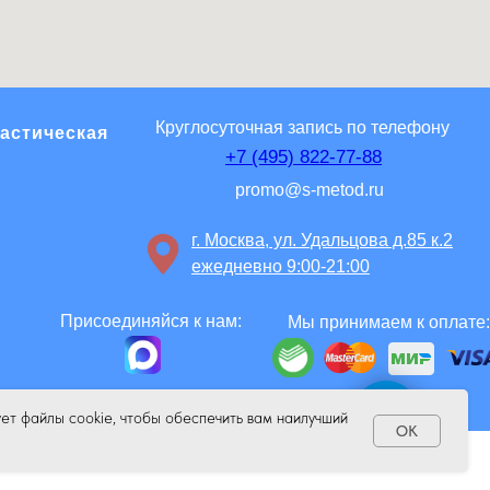
Круглосуточная запись по телефону
ластическая
+7 (495) 822-77-88
promo@s-metod.ru
г. Москва, ул. Удальцова д.85 к.2
ежедневно 9:00-21:00
Присоединяйся к нам:
Мы принимаем к оплате:
ует файлы cookie, чтобы обеспечить вам наилучший
OK