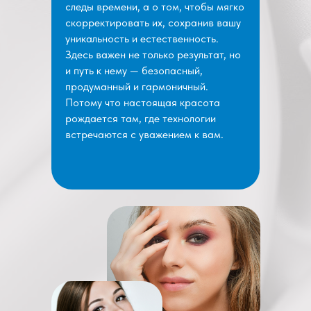
следы времени, а о том, чтобы мягко
скорректировать их, сохранив вашу
уникальность и естественность.
Здесь важен не только результат, но
и путь к нему — безопасный,
продуманный и гармоничный.
Потому что настоящая красота
рождается там, где технологии
встречаются с уважением к вам.