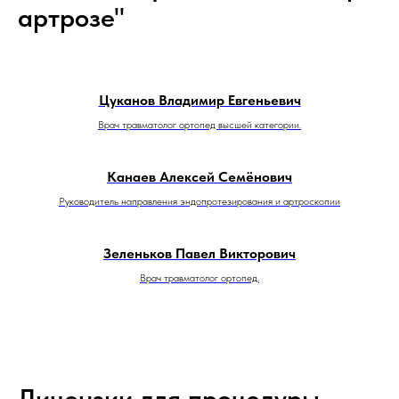
артрозе"
Цуканов Владимир Евгеньевич
Врач травматолог ортопед высшей категории.
Канаев Алексей Семёнович
Руководитель направления эндопротезирования и артроскопии
Зеленьков Павел Викторович
Врач травматолог ортопед.
Лицензии для процедуры