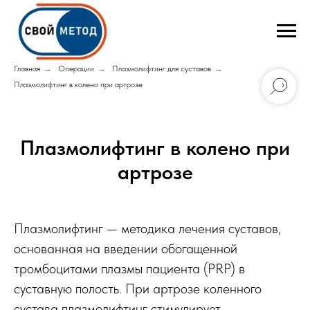
Главная
→
Операции
→
Плазмолифтинг для суставов
→
Плазмолифтинг в колено при артрозе
Плазмолифтинг в колено при
артрозе
Плазмолифтинг — методика лечения суставов,
основанная на введении обогащенной
тромбоцитами плазмы пациента (PRP) в
суставную полость. При артрозе коленного
сустава плазмолифтинг стимулирует